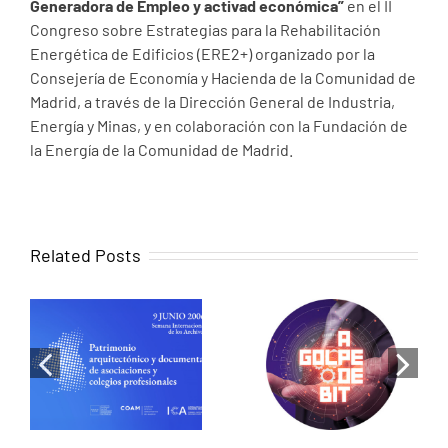
Generadora de Empleo y activad económica”
en el II
Congreso sobre Estrategias para la Rehabilitación
Energética de Edificios (ERE2+) organizado por la
Consejería de Economía y Hacienda de la Comunidad de
Madrid, a través de la Dirección General de Industria,
Energía y Minas, y en colaboración con la Fundación de
la Energía de la Comunidad de Madrid.
Related Posts
When memory
becomes
Luis de Pereda
design:
on RNE: Cities
Historical
that share
research as a
energy, the
tool for
revolution has
heritage
begun