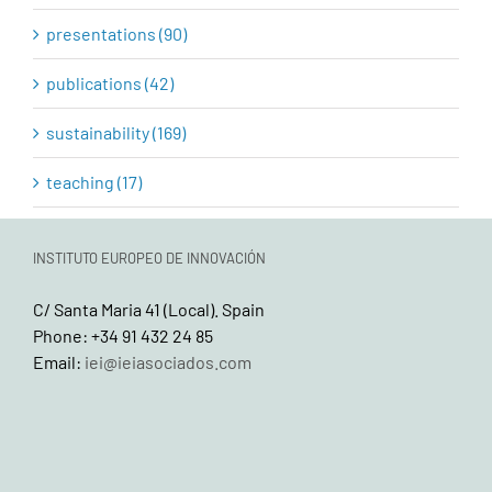
presentations (90)
publications (42)
sustainability (169)
teaching (17)
INSTITUTO EUROPEO DE INNOVACIÓN
C/ Santa Maria 41 (Local). Spain
Phone: +34 91 432 24 85
Email:
iei@ieiasociados.com