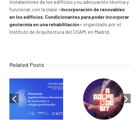
instalaciones de los edificios y su adecuación técnica y
funcional, con la clase «
Incorporación de renovables
en los edificios. Condicionantes para poder incorporar
geotermia en una rehabilitación
» organizado por el
Instituto de Arquitectura del COAM, en Madrid.
Related Posts
When memory
becomes
Luis de Pereda
design:
on RNE: Cities
Historical
that share
research as a
energy, the
tool for
revolution has
heritage
begun
rehabilitation