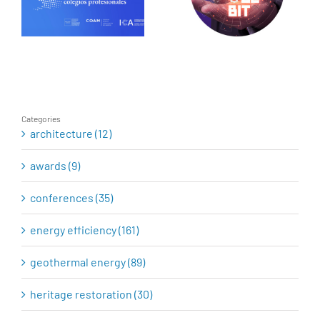
research as a
energy, the
tool for
revolution has
heritage
begun
rehabilitation
Categories
architecture (12)
awards (9)
conferences (35)
energy efficiency (161)
geothermal energy (89)
heritage restoration (30)