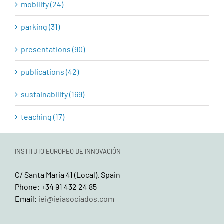
mobility (24)
parking (31)
presentations (90)
publications (42)
sustainability (169)
teaching (17)
INSTITUTO EUROPEO DE INNOVACIÓN
C/ Santa Maria 41 (Local). Spain
Phone: +34 91 432 24 85
Email:
iei@ieiasociados.com