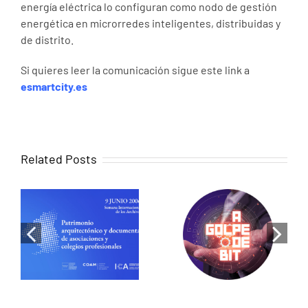
energía eléctrica lo configuran como nodo de gestión
energética en microrredes inteligentes, distribuidas y
de distrito.
Si quieres leer la comunicación sigue este link a
esmartcity.es
Related Posts
When memory
becomes
Luis de Pereda
design:
on RNE: Cities
Historical
that share
research as a
energy, the
tool for
revolution has
heritage
begun