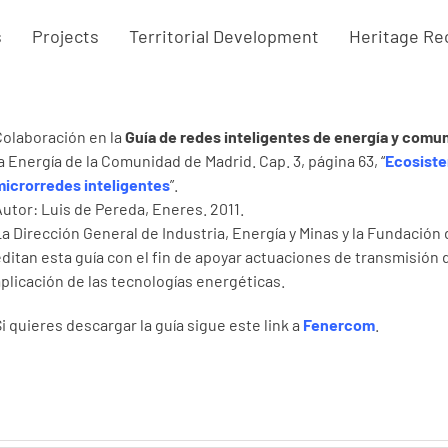
s
Projects
Territorial Development
Heritage Re
Colaboración en la
Guía de redes inteligentes de energía y comu
la Energía de la Comunidad de Madrid. Cap. 3, página 63, “
Ecosiste
microrredes inteligentes
”.
Autor: Luis de Pereda, Eneres. 2011.
La Dirección General de Industria, Energía y Minas y la Fundación
editan esta guía con el fin de apoyar actuaciones de transmisión 
aplicación de las tecnologías energéticas.
Si quieres descargar la guía sigue este link a
Fenercom
.