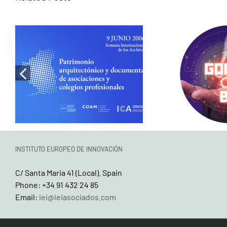
When memory
Luis de Pe
becomes design:
Cities t
Historical research as a
energy, th
tool for heritage
has 
rehabilitation
INSTITUTO EUROPEO DE INNOVACIÓN
C/ Santa Maria 41 (Local). Spain
Phone: +34 91 432 24 85
Email:
iei@ieiasociados.com