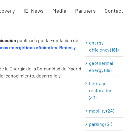
awards (9)
covery
IEI News
Media
Partners
Contact
conferences
(35)
nicación
publicada por la Fundación de
energy
mas energéticos eficientes. Redes y
efficiency (161)
geothermal
 de la Energía de la Comunidad de Madrid
energy (89)
del conocimiento, desarrollo y
heritage
restoration
(30)
mobility (24)
parking (31)