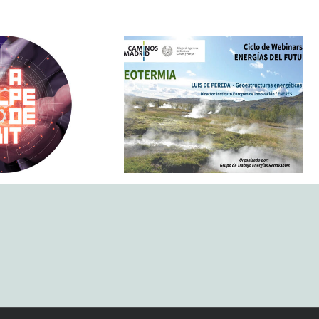
Exploring geothermal
reda on RNE:
energy in urban
hat share
infrastructure: IEI takes
e revolution
part in the webinar
begun
series ‘The Energy of
the Future’