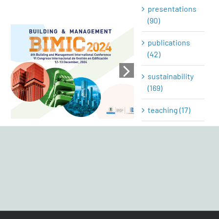
presentations
(90)
publications
Visitas gu
(42)
The IEI, Eneres and the
rehabilit
redHes research group
edificio his
sustainability
at BIMIC 2024
sede Santa
(169)
ICO
teaching (17)