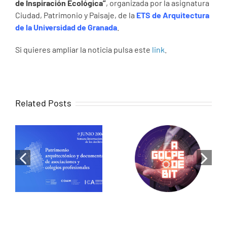
de Inspiración Ecológica”
, organizada por la asignatura
Ciudad, Patrimonio y Paisaje, de la
ETS de Arquitectura
de la Universidad de Granada
.
Si quieres ampliar la noticia pulsa este
link
.
Related Posts
When memory
becomes
Luis de Pereda
design:
on RNE: Cities
Historical
that share
research as a
energy, the
tool for
revolution has
heritage
begun
rehabilitation