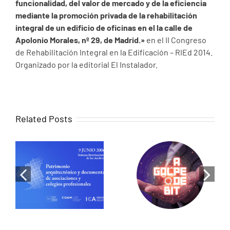
funcionalidad, del valor de mercado y de la eficiencia
mediante la promoción privada de la rehabilitación
integral de un edificio de oficinas en el la calle de
Apolonio Morales, nº 29, de Madrid.»
en el II Congreso
de Rehabilitación Integral en la Edificación – RIEd 2014.
Organizado por la editorial El Instalador.
Related Posts
When memory
becomes
Luis de Pereda
design:
on RNE: Cities
Historical
that share
research as a
energy, the
tool for
revolution has
heritage
begun