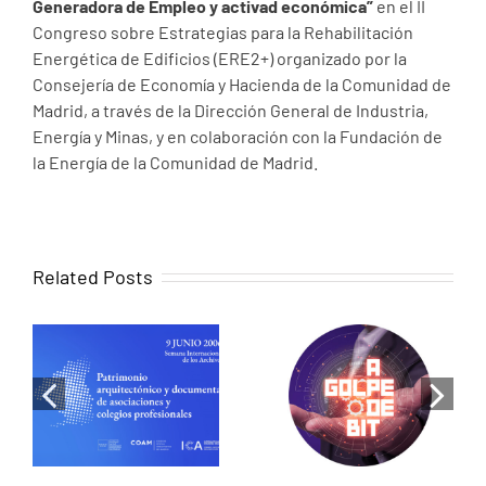
Generadora de Empleo y activad económica”
en el II
Congreso sobre Estrategias para la Rehabilitación
Energética de Edificios (ERE2+) organizado por la
Consejería de Economía y Hacienda de la Comunidad de
Madrid, a través de la Dirección General de Industria,
Energía y Minas, y en colaboración con la Fundación de
la Energía de la Comunidad de Madrid.
Related Posts
When memory
becomes
Luis de Pereda
design:
on RNE: Cities
Historical
that share
research as a
energy, the
tool for
revolution has
heritage
begun