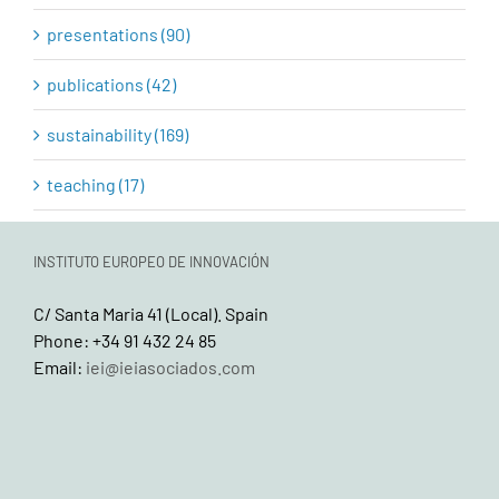
presentations (90)
publications (42)
sustainability (169)
teaching (17)
INSTITUTO EUROPEO DE INNOVACIÓN
C/ Santa Maria 41 (Local). Spain
Phone: +34 91 432 24 85
Email:
iei@ieiasociados.com