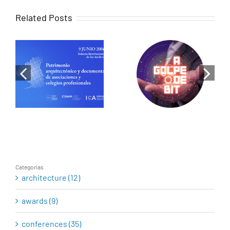
Related Posts
When memory
becomes
Luis de Pereda
design:
on RNE: Cities
Historical
that share
research as a
energy, the
tool for
revolution has
heritage
begun
rehabilitation
Categorías
architecture (12)
awards (9)
conferences (35)